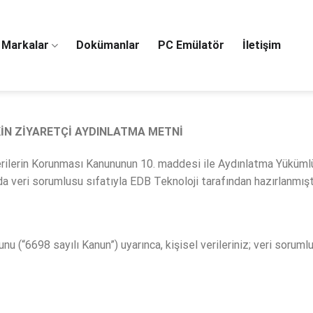
Markalar
Dokümanlar
PC Emülatör
İletişim
KİN ZİYARETÇİ AYDINLATMA METNİ
Verilerin Korunması Kanununun 10. maddesi ile Aydınlatma Yüküml
 veri sorumlusu sıfatıyla EDB Teknoloji tarafından hazırlanmışt
nu (“6698 sayılı Kanun”) uyarınca, kişisel verileriniz; veri soru