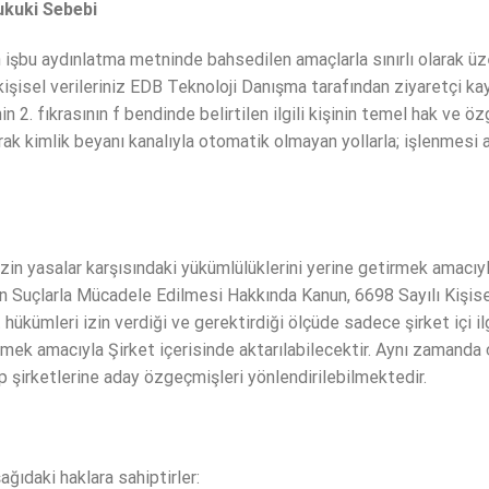
ukuki Sebebi
an işbu aydınlatma metninde bahsedilen amaçlarla sınırlı olarak ü
kişisel verileriniz EDB Teknoloji Danışma tarafından ziyaretçi kay
 2. fıkrasının f bendinde belirtilen ilgili kişinin temel hak ve 
ak kimlik beyanı kanalıyla otomatik olmayan yollarla; işlenmesi 
mizin yasalar karşısındaki yükümlülüklerini yerine getirmek amacıy
n Suçlarla Mücadele Edilmesi Hakkında Kanun, 6698 Sayılı Kişis
hükümleri izin verdiği ve gerektirdiği ölçüde sadece şirket içi 
k amacıyla Şirket içerisinde aktarılabilecektir. Aynı zamanda ça
 şirketlerine aday özgeçmişleri yönlendirilebilmektedir.
ağıdaki haklara sahiptirler: