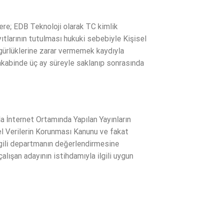
zere; EDB Teknoloji olarak TC kimlik
ıtlarının tutulması hukuki sebebiyle Kişisel
özgürlüklerine zarar vermemek kaydıyla
akabinde üç ay süreyle saklanıp sonrasında
la İnternet Ortamında Yapılan Yayınların
el Verilerin Korunması Kanunu ve fakat
ilgili departmanın değerlendirmesine
lışan adayının istihdamıyla ilgili uygun