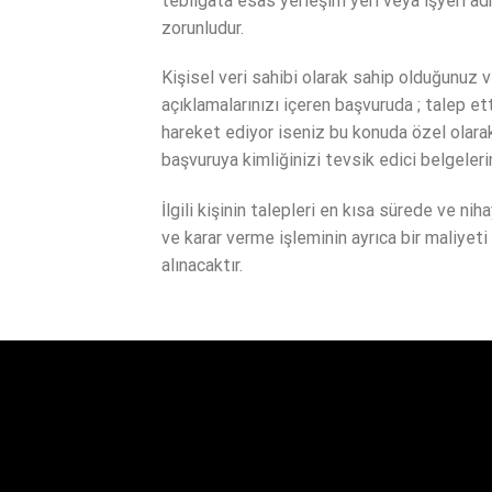
tebligata esas yerleşim yeri veya işyeri a
zorunludur.
Kişisel veri sahibi olarak sahip olduğunuz v
açıklamalarınızı içeren başvuruda ; talep et
hareket ediyor iseniz bu konuda özel olarak
başvuruya kimliğinizi tevsik edici belgele
İlgili kişinin talepleri en kısa sürede ve n
ve karar verme işleminin ayrıca bir maliyet
alınacaktır.