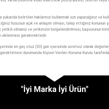
dresi, varsa bildirime esas elektronik posta adresi, telefon vey
e yukarıda belirtilen haklarınızı kullanmak için yapacağınız ve kul
tiğiniz hususun açık ve anlaşılır olması, talep ettiğiniz konunun ş
 yetkili olmanız ve yetkinizin belgelendirilmesi, başvurunun kimli
rin eklenmesi gerekmektedir.
ihayetinde en geç otuz (30) gün içerisinde ücretsiz olarak değerle
i gerektirmesi durumunda Kişisel Verileri Koruma Kurulu tarafınd
"İyi Marka İyi Ürün"