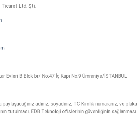
 Ticaret Ltd. Şti.
m
om
r Evleri B Blok br/ No:47 İç Kapı No:9 Ümraniye/İSTANBUL
paylaşacağınız adınız, soyadınız, TC Kimlik numaranız, ve plaka bi
rının tutulması, EDB Teknoloji ofislerinin güvenliğinin sağlanması 