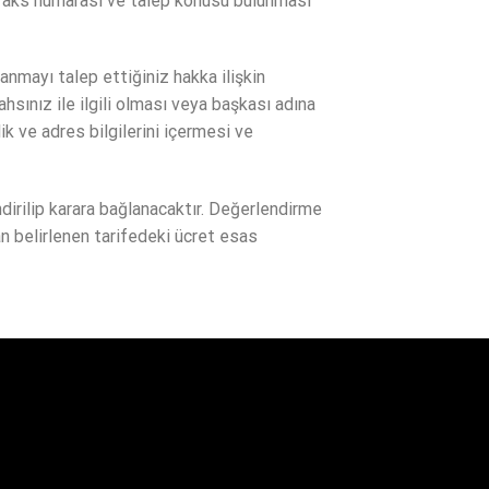
a faks numarası ve talep konusu bulunması
lanmayı talep ettiğiniz hakka ilişkin
ahsınız ile ilgili olması veya başkası adına
k ve adres bilgilerini içermesi ve
ndirilip karara bağlanacaktır. Değerlendirme
an belirlenen tarifedeki ücret esas