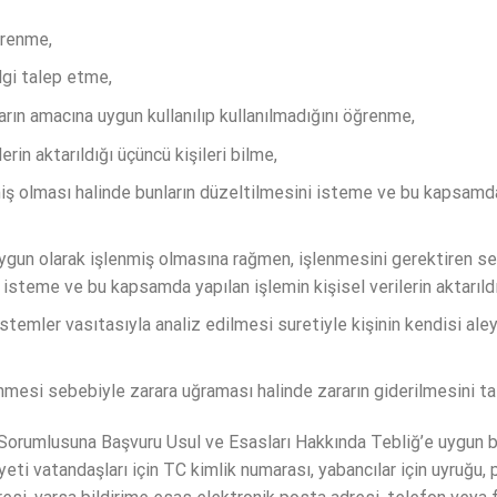
ğrenme,
ilgi talep etme,
arın amacına uygun kullanılıp kullanılmadığını öğrenme,
erin aktarıldığı üçüncü kişileri bilme,
miş olması halinde bunların düzeltilmesini isteme ve bu kapsamda y
uygun olarak işlenmiş olmasına rağmen, işlenmesini gerektiren se
 isteme ve bu kapsamda yapılan işlemin kişisel verilerin aktarıldı
stemler vasıtasıyla analiz edilmesi suretiyle kişinin kendisi ale
şlenmesi sebebiyle zarara uğraması halinde zararın giderilmesini t
Veri Sorumlusuna Başvuru Usul ve Esasları Hakkında Tebliğ’e uygun bi
yeti vatandaşları için TC kimlik numarası, yabancılar için uyruğu