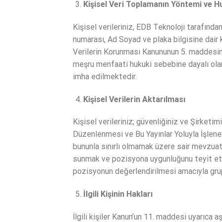
Kişisel Veri Toplamanın Yöntemi ve H
Kişisel verileriniz, EDB Teknoloji tarafınd
numarası, Ad Soyad ve plaka bilgisine dair 
Verilerin Korunması Kanununun 5. maddesinin
meşru menfaati hukuki sebebine dayalı olar
imha edilmektedir.
Kişisel Verilerin Aktarılması
Kişisel verileriniz; güvenliğiniz ve Şirketi
Düzenlenmesi ve Bu Yayınlar Yoluyla İşlene
bununla sınırlı olmamak üzere sair mevzuat 
sunmak ve pozisyona uygunluğunu teyit etme
pozisyonun değerlendirilmesi amacıyla grup
İlgili Kişinin Hakları
İlgili kişiler Kanun’un 11. maddesi uyarıca aş