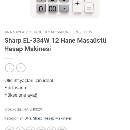
ANA SAYFA
/
SHARP HESAP MAKINELERI
/
OFIS
Sharp EL-334W 12 Hane Masaüstü
Hesap Makinesi
Ofis ihtiyaçları için ideal
Şık tasarım
Yükseltme ayağı
Stok kodu:
HM.SH0029
Kategoriler:
Ofis
,
Sharp Hesap Makineleri