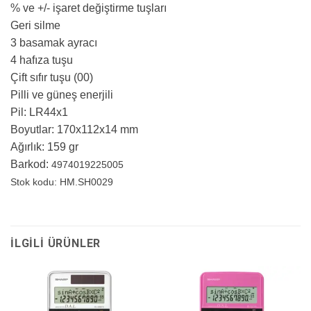
% ve +/- işaret değiştirme tuşları
Geri silme
3 basamak ayracı
4 hafıza tuşu
Çift sıfır tuşu (00)
Pilli ve güneş enerjili
Pil: LR44x1
Boyutlar: 170x112x14 mm
Ağırlık: 159 gr
Barkod:
4974019225005
Stok kodu: HM.SH0029
İLGILI ÜRÜNLER