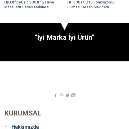
Hp OfficeCalc 300 II 12 Hane
HP 300s+ 315 Fonksiyonlu
Masaüstü Hesap Makinesi
Bilimsel Hesap Makinesi
"İyi Marka İyi Ürün"
KURUMSAL
Hakkımızda