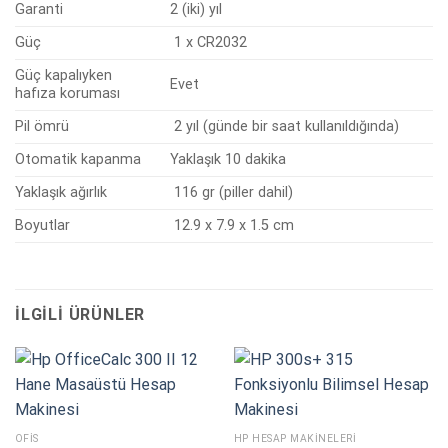
Garanti
2 (iki) yıl
Güç
1 x CR2032
Güç kapalıyken
Evet
hafıza koruması
Pil ömrü
2 yıl (günde bir saat kullanıldığında)
Otomatik kapanma
Yaklaşık 10 dakika
Yaklaşık ağırlık
116 gr (piller dahil)
Boyutlar
12.9 x 7.9 x 1.5 cm
İLGILI ÜRÜNLER
OFIS
HP HESAP MAKINELERI