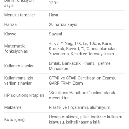
Dahili fonksiyon
130+
sayısı
Menü/İstemciler
Hayır
Hafıza
20 hafıza kaydı
Klavye
Sayısal
+, -, /, *, Neg, 1/X, Ln, 10x, e, Kare,
Matematik
Karekök, Kuvvet, %, % hesaplamaları,
fonksiyonları
Yuvarlama, Kesirli ve tamsayı kısım
Emlak, Bankacılık, Finans, İşletme,
Kullanım alanları
Muhasebe
Kullanımına izin
CFP® ve CFA® Certification Exams,
verilen sınavlar
GARP FRM™ Exam
“Solutions Handbook” online olarak
HP solutions kitapları
mevcuttur
Malzeme
Plastik ve fırçalanmış alüminyum
Hesap makinesi, piller, İngilizce kullanım
Kutu içeriği
kılavuzu, kaliteli taşıma kılıfı